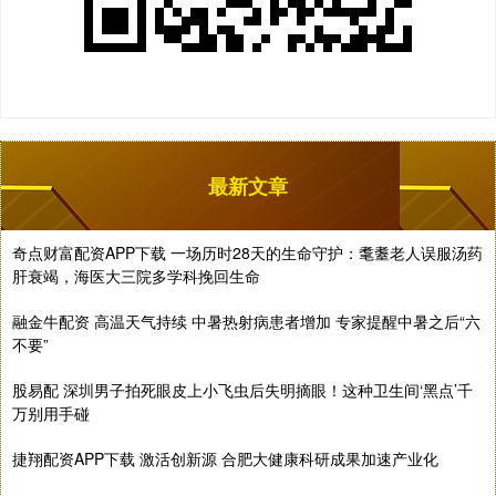
最新文章
奇点财富配资APP下载 一场历时28天的生命守护：耄耋老人误服汤药
肝衰竭，海医大三院多学科挽回生命
融金牛配资 高温天气持续 中暑热射病患者增加 专家提醒中暑之后“六
不要”
股易配 深圳男子拍死眼皮上小飞虫后失明摘眼！这种卫生间‘黑点’千
万别用手碰
捷翔配资APP下载 激活创新源 合肥大健康科研成果加速产业化