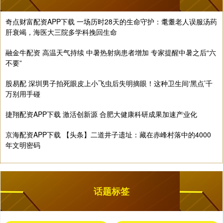
奇点财富配资APP下载 一场历时28天的生命守护：耄耋老人误服汤药
肝衰竭，海医大三院多学科挽回生命
融金牛配资 高温天气持续 中暑热射病患者增加 专家提醒中暑之后“六
不要”
股易配 深圳男子拍死眼皮上小飞虫后失明摘眼！这种卫生间‘黑点’千
万别用手碰
捷翔配资APP下载 激活创新源 合肥大健康科研成果加速产业化
京海配资APP下载 【头条】二道井子遗址：藏在赤峰村落中的4000
年文明密码
话题标签