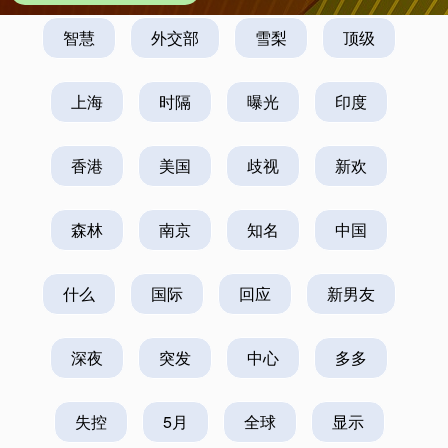
智慧
外交部
雪梨
顶级
上海
时隔
曝光
印度
香港
美国
歧视
新欢
森林
南京
知名
中国
什么
国际
回应
新男友
深夜
突发
中心
多多
失控
5月
全球
显示