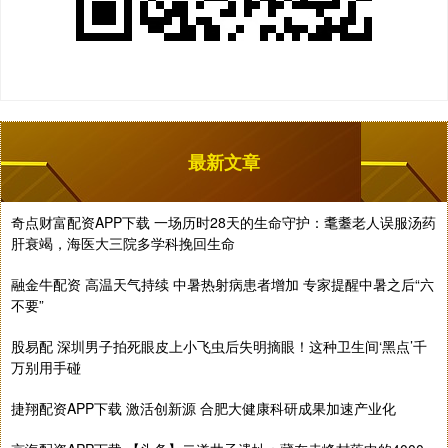
最新文章
奇点财富配资APP下载 一场历时28天的生命守护：耄耋老人误服汤药
肝衰竭，海医大三院多学科挽回生命
融金牛配资 高温天气持续 中暑热射病患者增加 专家提醒中暑之后“六
不要”
股易配 深圳男子拍死眼皮上小飞虫后失明摘眼！这种卫生间‘黑点’千
万别用手碰
捷翔配资APP下载 激活创新源 合肥大健康科研成果加速产业化