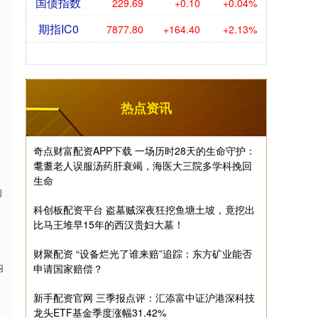
国债指数
229.69
+0.10
+0.04%
期指IC0
7877.80
+164.40
+2.13%
热点资讯
奇点财富配资APP下载 一场历时28天的生命守护：
耄耋老人误服汤药肝衰竭，海医大三院多学科挽回
生命
的
科创板配资平台 盗墓贼深夜狂挖鱼塘土坡，竟挖出
比马王堆早15年的西汉贵妇大墓！
财聚配资 “设备烂光了谁来赔”追踪：东方矿业能否
内
申请国家赔偿？
新手配资官网 三季报点评：汇添富中证沪港深科技
龙头ETF基金季度涨幅31.42%