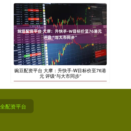
豌豆配资平台 大摩：升快手-W目标价至76港
元 评级“与大市同步”
全配资平台