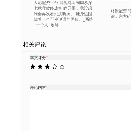
大彩配资平台 裴砚沈听澜周慕深
七载救赎终成空 睁开眼，我没想
财聚配资 
到会再次看到沈听澜。 她身边围
踪：东方矿
绕着一个不停说话的男孩。_系统
_一个人_攻略
相关评论
本文评分
*
评论内容
*