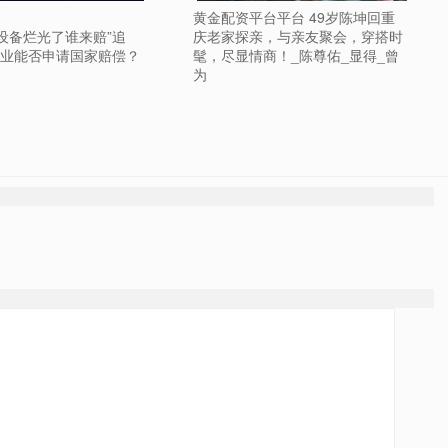
黄金配资平台平台 49岁陈坤回重
“设备烂光了谁来赔”追
庆老家探亲，与亲友聚会，穿搭时
业能否申请国家赔偿？
髦，尽显情商！_陈尊佑_显得_曾
为