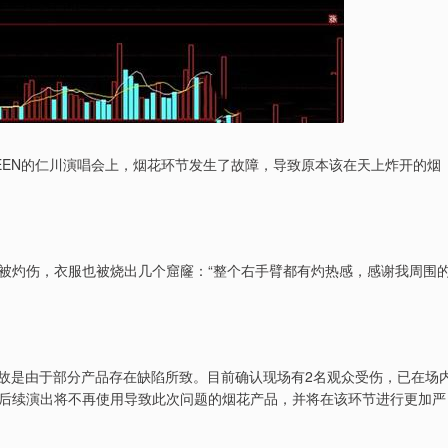
TEEN的仁川演唱会上，烟花环节发生了故障，导致原本该在天上炸开的烟
被灼伤，衣服也被烧出几个窟窿：“整个右手臂都有灼热感，感谢我周围
次事故是由于部分产品存在缺陷所致。目前确认现场有2名观众受伤，已在场
后续演出将不再使用导致此次问题的烟花产品，并将在该环节进行更加严