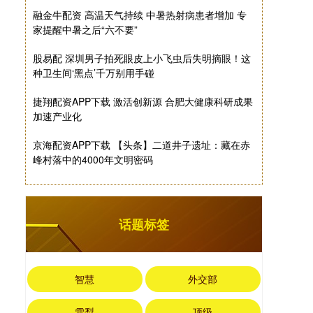
融金牛配资 高温天气持续 中暑热射病患者增加 专
家提醒中暑之后“六不要”
股易配 深圳男子拍死眼皮上小飞虫后失明摘眼！这
种卫生间‘黑点’千万别用手碰
捷翔配资APP下载 激活创新源 合肥大健康科研成果
加速产业化
京海配资APP下载 【头条】二道井子遗址：藏在赤
峰村落中的4000年文明密码
话题标签
智慧
外交部
雪梨
顶级