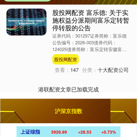
股投网配资 富乐德: 关于实
施权益分派期间富乐定转暂
停转股的公告
证券代码：301297证券简称：富乐德
公告编号：2026-003债券代码：
124025债券简称：富乐定转安徽富乐
德科技发展股份有限公司本公司及董事
股投网配资
会全体成员保证....
查看：
147
分类：
十大配资公司
港联配资文章已加载完成
沪深京指数
上证综指
3928.89
+28.53
+0.73%