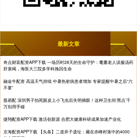
最新文章
奇点财富配资APP下载 一场历时28天的生命守护：耄耋老人误服汤药
肝衰竭，海医大三院多学科挽回生命
融金牛配资 高温天气持续 中暑热射病患者增加 专家提醒中暑之后“六
不要”
股易配 深圳男子拍死眼皮上小飞虫后失明摘眼！这种卫生间‘黑点’千
万别用手碰
捷翔配资APP下载 激活创新源 合肥大健康科研成果加速产业化
京海配资APP下载 【头条】二道井子遗址：藏在赤峰村落中的4000