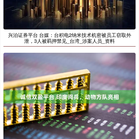
兴泊证券平台 台媒：台积电2纳米技术机密被员工窃取外
泄，3人被羁押禁见_台湾_涉案人员_资料